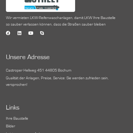
Wir vermieten LKW-Reifenwaschanlagen, damit LKW Ihre Baustelle
so sauber verlassen können, dass die Straßen sauber bleiben
F
L
Y
S
a
i
o
k
c
n
u
y
e
k
t
p
b
e
u
e
o
d
b
Unsere Adresse
o
i
e
k
n
Castroper Hellweg 451 44805 Bochum
Qualität der Anlagen, Preise, Service: Sie werden zufrieden sein,
versprochen!
Links
Ihre Baustelle
Bilder