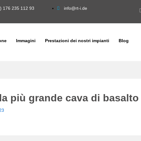
) 176 235 112 93
info@rt-i.de
ione
Immagini
Prestazioni dei nostri impianti
Blog
lla più grande cava di basalt
23