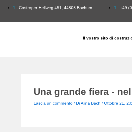
Vai
Castroper Hellweg 451, 44805 Bochum
+49 (0
al
contenuto
Il vostro sito di costruz
Una grande fiera - ne
Lascia un commento
/ Di
Alina Bach
/
Ottobre 21, 20